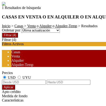
1 Resultados de búsqueda
CASAS EN VENTA O EN ALQUILER O EN ALQ
Inicio
>
Casas
>
Venta
o
Alquiler
o
Alquiler-Temp
> Resultados
Ordenar por
Filtrar
(4)
Filtrar
(4)
Filtros Activos
Casas
Venta
Alquiler
Alquiler-Temp
Precios
USD
UYU
Aplicar
Apto crédito
Medida de fondo
Características