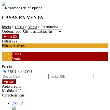
1 Resultados de búsqueda
CASAS EN VENTA
Inicio
>
Casas
>
Venta
> Resultados
Ordenar por
Filtrar
(2)
Filtrar
(2)
Filtros Activos
Casas
Venta
Precios
USD
UYU
Aplicar
Apto crédito
Medida de fondo
Características
295 m²