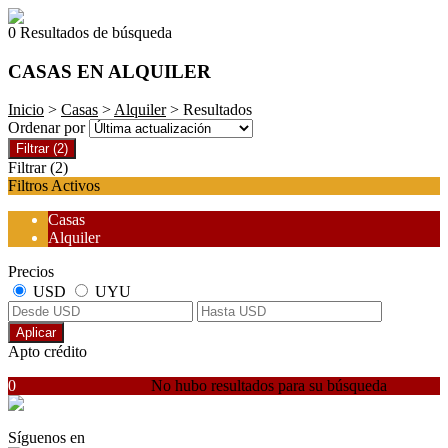
0 Resultados de búsqueda
CASAS EN ALQUILER
Inicio
>
Casas
>
Alquiler
> Resultados
Ordenar por
Filtrar
(2)
Filtrar
(2)
Filtros Activos
Casas
Alquiler
Precios
USD
UYU
Aplicar
Apto crédito
0
No hubo resultados para su búsqueda
Síguenos en