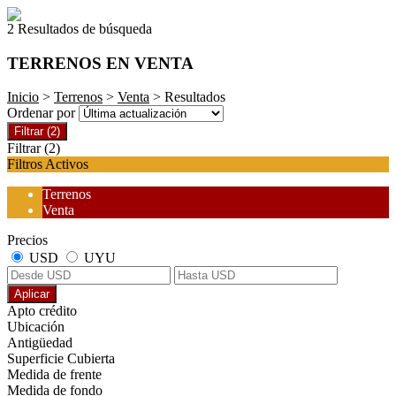
2 Resultados de búsqueda
TERRENOS EN VENTA
Inicio
>
Terrenos
>
Venta
> Resultados
Ordenar por
Filtrar
(2)
Filtrar
(2)
Filtros Activos
Terrenos
Venta
Precios
USD
UYU
Aplicar
Apto crédito
Ubicación
Antigüedad
Superficie Cubierta
Medida de frente
Medida de fondo