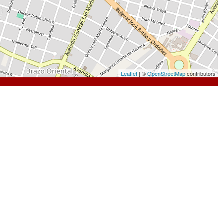
Leaflet
| ©
OpenStreetMap
contributors