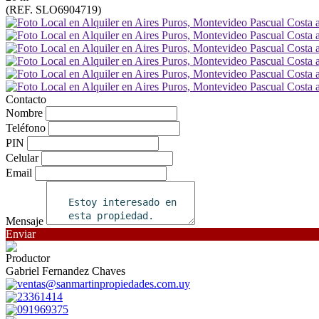
(REF. SLO6904719)
Contacto
Nombre
Teléfono
PIN
Celular
Email
Mensaje
Enviar
Productor
Gabriel Fernandez Chaves
ventas@sanmartinpropiedades.com.uy
23361414
091969375