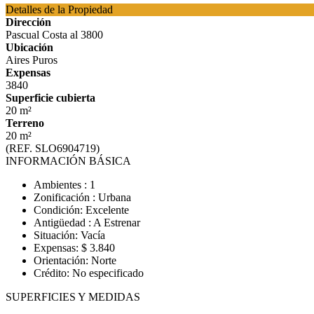
Detalles de la Propiedad
Dirección
Pascual Costa al 3800
Ubicación
Aires Puros
Expensas
3840
Superficie cubierta
20 m²
Terreno
20 m²
(REF. SLO6904719)
INFORMACIÓN BÁSICA
Ambientes : 1
Zonificación : Urbana
Condición: Excelente
Antigüedad : A Estrenar
Situación: Vacía
Expensas: $ 3.840
Orientación: Norte
Crédito: No especificado
SUPERFICIES Y MEDIDAS