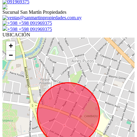
091969375
Sucursal San Martín Propiedades
ventas@sanmartinpropiedades.com.uy
+598 +598 091969375
+598 +598 091969375
UBICACIÓN
+
−