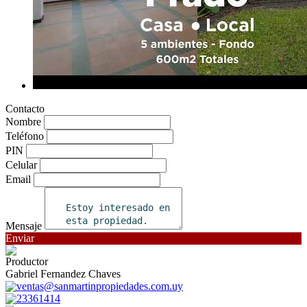
Contacto
Nombre
Teléfono
PIN
Celular
Email
Mensaje
Enviar
Productor
Gabriel Fernandez Chaves
ventas@sanmartinpropiedades.com.uy
23361414