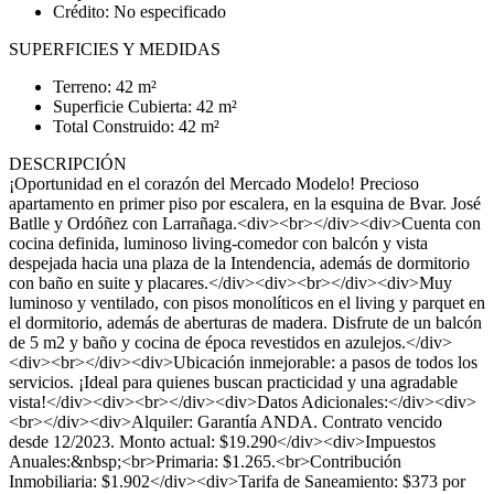
Crédito: No especificado
SUPERFICIES Y MEDIDAS
Terreno: 42 m²
Superficie Cubierta: 42 m²
Total Construido: 42 m²
DESCRIPCIÓN
¡Oportunidad en el corazón del Mercado Modelo! Precioso
apartamento en primer piso por escalera, en la esquina de Bvar. José
Batlle y Ordóñez con Larrañaga.<div><br></div><div>Cuenta con
cocina definida, luminoso living-comedor con balcón y vista
despejada hacia una plaza de la Intendencia, además de dormitorio
con baño en suite y placares.</div><div><br></div><div>Muy
luminoso y ventilado, con pisos monolíticos en el living y parquet en
el dormitorio, además de aberturas de madera. Disfrute de un balcón
de 5 m2 y baño y cocina de época revestidos en azulejos.</div>
<div><br></div><div>Ubicación inmejorable: a pasos de todos los
servicios. ¡Ideal para quienes buscan practicidad y una agradable
vista!</div><div><br></div><div>Datos Adicionales:</div><div>
<br></div><div>Alquiler: Garantía ANDA. Contrato vencido
desde 12/2023. Monto actual: $19.290</div><div>Impuestos
Anuales:&nbsp;<br>Primaria: $1.265.<br>Contribución
Inmobiliaria: $1.902</div><div>Tarifa de Saneamiento: $373 por