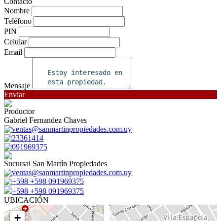
Contacto
Nombre
Teléfono
PIN
Celular
Email
Mensaje
Enviar
Productor
Gabriel Fernandez Chaves
ventas@sanmartinpropiedades.com.uy
23361414
091969375
Sucursal San Martín Propiedades
ventas@sanmartinpropiedades.com.uy
+598 +598 091969375
+598 +598 091969375
UBICACIÓN
+